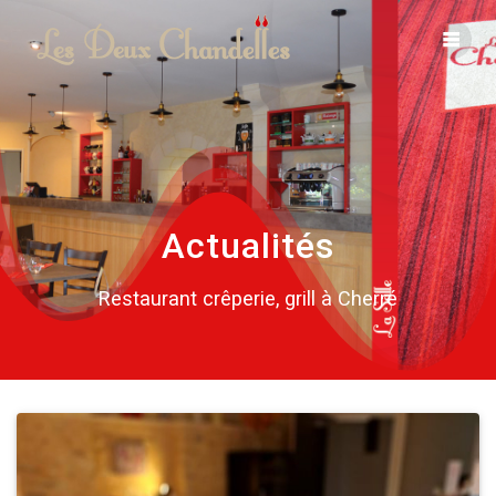
Skip
to
content
Actualités
Restaurant crêperie, grill à Cherré